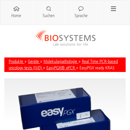
Home
Suchen
Sprache
Produkte
»
Geräte
»
Molekularpathologie
»
Real Time PCR-based
oncology tests (IVD)
»
EasyPGX® qPCR
» EasyPGX ready KRAS