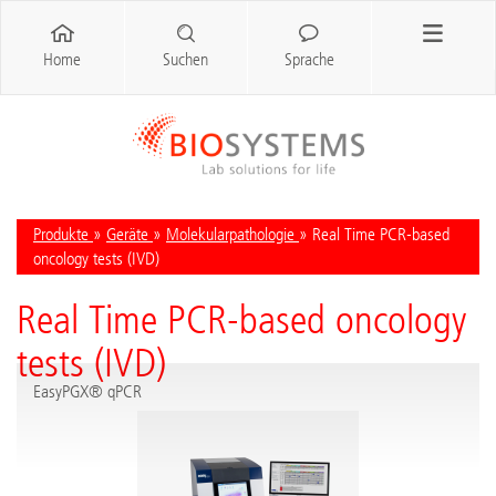
Home
Suchen
Sprache
Produkte
»
Geräte
»
Molekularpathologie
» Real Time PCR-based
oncology tests (IVD)
Real Time PCR-based oncology
tests (IVD)
EasyPGX® qPCR