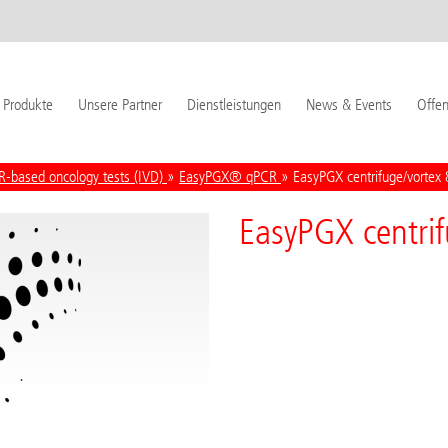
Produkte
Unsere Partner
Dienstleistungen
News & Events
Offen
R-based oncology tests (IVD)
»
EasyPGX® qPCR
» EasyPGX centrifuge/vortex 8
EasyPGX centrif