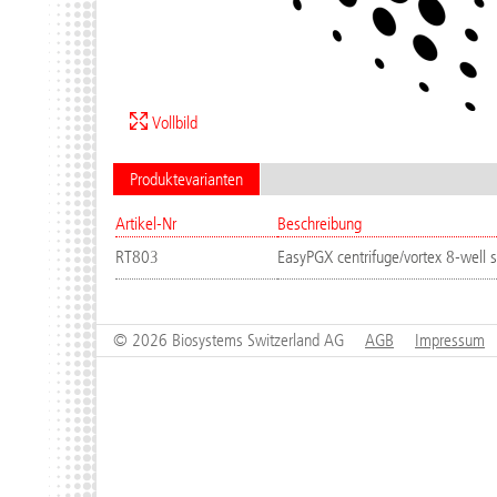
Vollbild
Produktevarianten
Artikel-Nr
Beschreibung
RT803
EasyPGX centrifuge/vortex 8-well s
© 2026 Biosystems Switzerland AG
AGB
Impressum