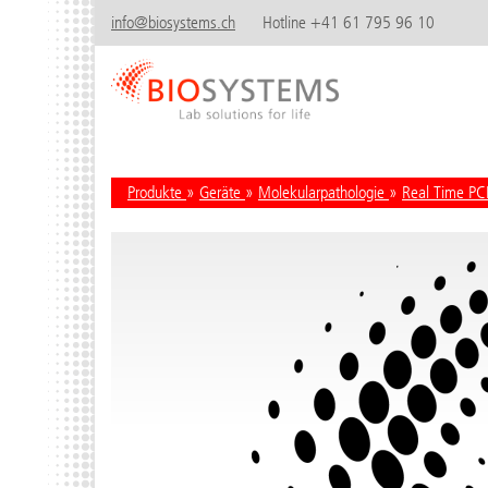
info@biosystems.ch
Hotline +41 61 795 96 10
Produkte
»
Geräte
»
Molekularpathologie
»
Real Time PC