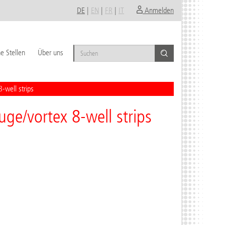
DE
|
EN
|
FR
|
IT
Anmelden
e Stellen
Über uns
-well strips
uge/vortex 8-well strips