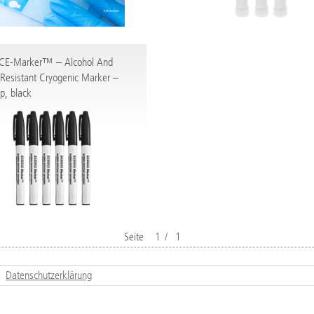
CE-Marker™ – Alcohol And
Resistant Cryogenic Marker –
ip, black
Seite
1
/
1
Datenschutzerklärung