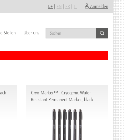
DE
|
EN
|
FR
|
IT
Anmelden
e Stellen
Über uns
lack
Cryo-Marker™- Cryogenic Water-
Resistant Permanent Marker, black