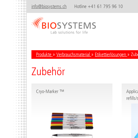
info@biosystems.ch
Hotline +41 61 795 96 10
Produkte
»
Verbrauchsmaterial
»
Etikettierlösungen
» Zub
Zubehör
Cryo-Marker ™
Applica
refills